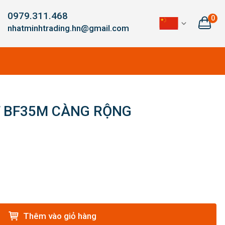
0979.311.468
0
nhatminhtrading.hn@gmail.com
T BF35M CÀNG RỘNG
Thêm vào giỏ hàng