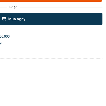
HOẶC
Mua ngay
50.000
ày