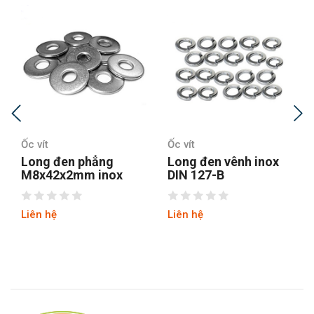
ít
Ốc vít
Ốc vít
g đen phẳng
Long đen vênh inox
Long đ
42x2mm inox
DIN 127-B
436
 hệ
Liên hệ
Liên hệ