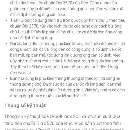
chiều dài theo tiêu chuẩn Din 3570 của Đức. Công dụng của
phần ren này là để xiết ê cu vào, thông qua long đen và bản mã
để cố định đường ống cần treo.
Thân U-bolt có dạng hình trụ tròn được uốn hình chữ U theo tiêu
chuẩn Din 3570, tùy vào kích thước của từng quy cách bu lông
chữ U cụ thể. Đây là phần chính chịu lực và đỡ đường ống cũng
như cố định đường ống.
Đai ốc, long đen là những phụ kiện không thể thiếu đi theo khi thi
công u-bolt. Đai óc và long đen có công dụng là cố định và xiết
bản mã, ép bản mã, tác động lên đường ống cần cố định, việc
này nhằm định vị chắc chắn hệ thống đường ống, đường máng.
Tùy theo thiết kế mà người ta có thể sử dụng từ 2 đến 4 long
đen và ê cu.
Bản mã cũng là phụ kiện thông thường đi theo khi thi công hệ
thống đường ống. Dưới sức ép của đai ốc và long đen, bản mã
sẽ tạo ra lực ép nhất định lên đường ống. Việc này nhằm cố định
đường ống theo ý muốn của kỹ sư thiết kế.
Thông số kỹ thuật
Thông số kỹ thuật của U-bolt inox 201 được sản xuất dựa
theo tiêu chuẩn Din 3570 của Đức. Việc sản xuất theo tiêu